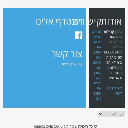
אודות
קישורים
הצטרף אלינו
גיקזון קהילות
משחקי
הוא אתר
מחשב
פורומים
פרסם
פופולרי
את
צור קשר
המשמש כבר
אתרך
שנים רבות
כאן
בית לאוהבי
פרסם
צור איתנו קשר
טכנולוגיה,
את
מחשבים
אתרך
וגאד'טים.
כאן
פרסם
צור איתנו
את
קשר
אתרך
כאן
© כל הזכויות שמורות ל-GEEKZONE.CO.IL